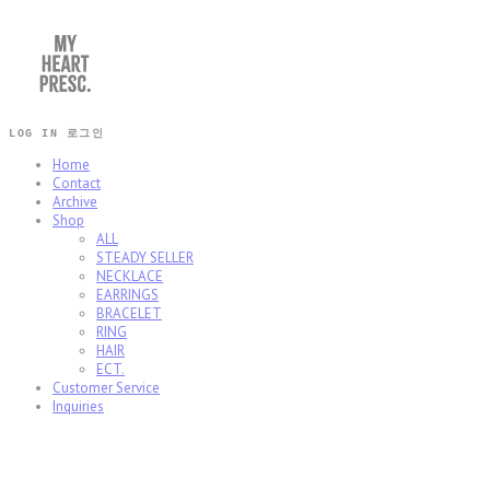
LOG IN
로그인
Home
Contact
Archive
Shop
ALL
STEADY SELLER
NECKLACE
EARRINGS
BRACELET
RING
HAIR
ECT.
Customer Service
Inquiries