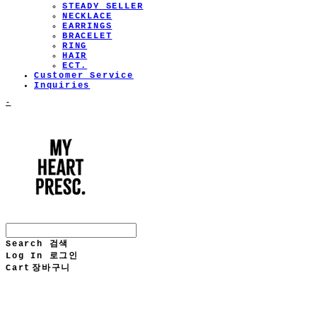
STEADY SELLER
NECKLACE
EARRINGS
BRACELET
RING
HAIR
ECT.
Customer Service
Inquiries
-
Search
검색
Log In
로그인
Cart
장바구니