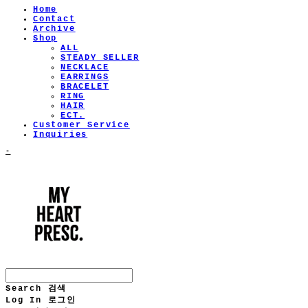
Home
Contact
Archive
Shop
ALL
STEADY SELLER
NECKLACE
EARRINGS
BRACELET
RING
HAIR
ECT.
Customer Service
Inquiries
-
Search
검색
Log In
로그인