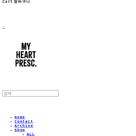
Cart
장바구니
-
Home
Contact
Archive
Shop
ALL