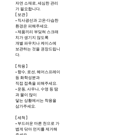
자연 소재로, 세심한 관리
가 필요합니다.
[ 보관 ]
• 직사광선과 고온·다습한
환경은 피해주세요.
• 제품끼리 부딪혀 스크래
치가 생기지 않도록
개별 파우치나 케이스에
보관하는 것을 권장드립니
다.
[ 착용 ]
• 향수, 로션, 헤어스프레이
등 화학성분과
직접 접촉을 피해주세요.
• 운동, 사우나, 수영 등 땀
과 물이 많이
닿는 상황에서는 착용을
삼가주세요.
[ 세척 ]
• 부드러운 마른 천으로 가
볍게 닦아 먼지를 제거해
주세요.