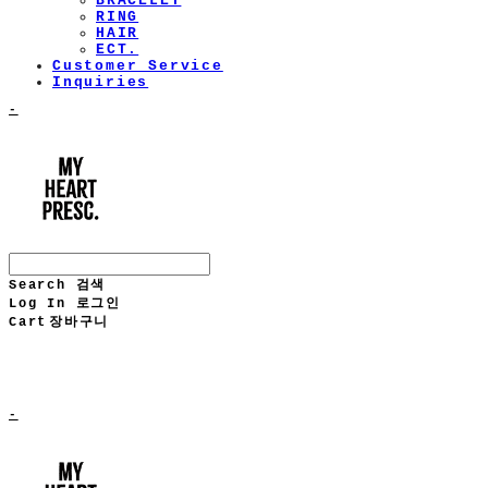
BRACELET
RING
HAIR
ECT.
Customer Service
Inquiries
-
Search
검색
Log In
로그인
Cart
장바구니
-