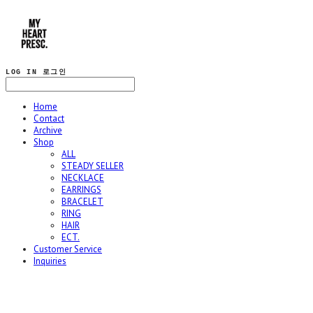
LOG IN
로그인
Home
Contact
Archive
Shop
ALL
STEADY SELLER
NECKLACE
EARRINGS
BRACELET
RING
HAIR
ECT.
Customer Service
Inquiries