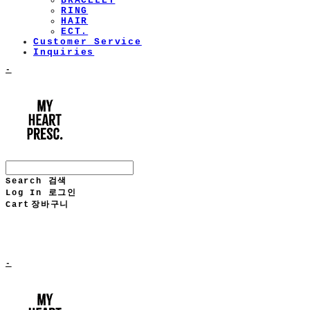
BRACELET
RING
HAIR
ECT.
Customer Service
Inquiries
-
Search
검색
Log In
로그인
Cart
장바구니
-