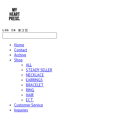
LOG IN
로그인
Home
Contact
Archive
Shop
ALL
STEADY SELLER
NECKLACE
EARRINGS
BRACELET
RING
HAIR
ECT.
Customer Service
Inquiries